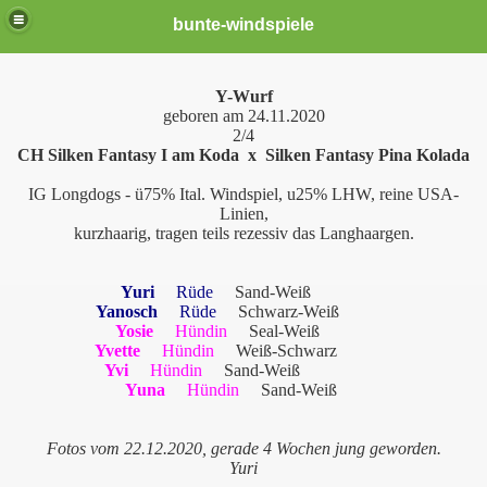
bunte-windspiele
Y-Wurf
geboren am 24.11.2020
2/4
CH Silken Fantasy I am Koda x Silken Fantasy Pina Kolada
IG Longdogs - ü75% Ital. Windspiel, u25% LHW, reine USA-
Linien,
kurzhaarig, tragen teils rezessiv das Langhaargen.
Yuri
Rüde
Sand-Weiß
er *neu*
Y
anosch
Rüde
Schwarz-Weiß
Yosie
Hündin
Seal-Weiß
Yvette
Hündin
Weiß-Schwarz
Yvi
Hündin
Sand-Weiß
Yuna
Hündin
Sand-Weiß
Fotos vom 22.12.2020, gerade 4 Wochen jung geworden.
Yuri