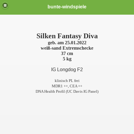
bunte-windspiele
Silken Fantasy Diva
geb. am 25.01.2022
weiß-sand Extremschecke
37 cm
5 kg
IG Longdog F2
klinisch PL frei
er *neu*
MDR1 ++, CEA ++
DNA Health Profil (UC Davis IG Panel)