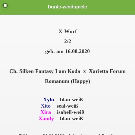
bunte-windspiele
X-Wurf
2/2
geb. am 16.08.2020
Ch. Silken Fantasy I am Koda x Xarietta Forum
Romanum (Happy)
er *neu*
Xylo
blau-weiß
Xito
seal-weiß
Xira
isabell-weiß
Xandy
blau-weiß