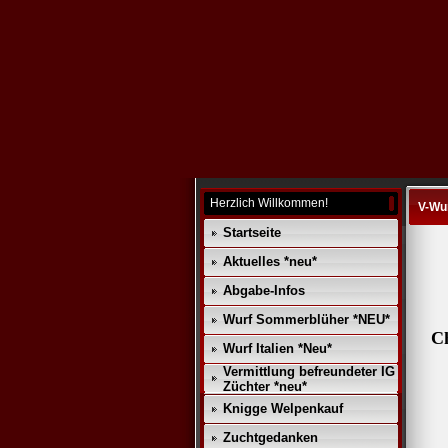
Herzlich Willkommen!
V-Wu
Startseite
Aktuelles *neu*
Abgabe-Infos
Wurf Sommerblüher *NEU*
C
Wurf Italien *Neu*
Vermittlung befreundeter IG
Züchter *neu*
Knigge Welpenkauf
Zuchtgedanken