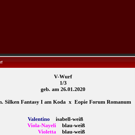
rf
V-Wurf
1/3
geb. am 26.01.2020
h. Silken Fantasy I am Koda x Eopie Forum Romanum
Valentino
isabell-weiß
Viola-Nayeli
blau-weiß
Violetta
blau-weiß