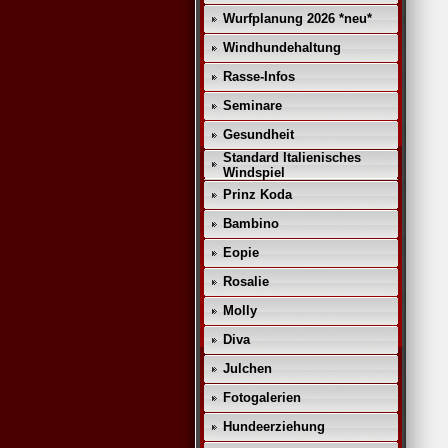
Wurfplanung 2026 *neu*
Windhundehaltung
Rasse-Infos
Seminare
Gesundheit
Standard Italienisches
Windspiel
Prinz Koda
Bambino
Eopie
Rosalie
Molly
Diva
Julchen
Fotogalerien
Hundeerziehung