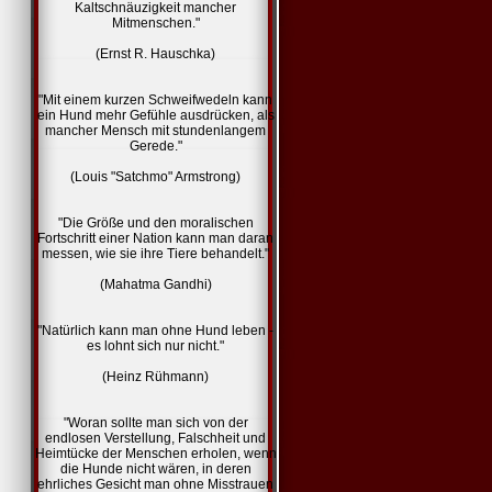
Kaltschnäuzigkeit mancher
Mitmenschen."
(Ernst R. Hauschka)
"Mit einem kurzen Schweifwedeln kann
ein Hund mehr Gefühle ausdrücken, als
mancher Mensch mit stundenlangem
Gerede."
(Louis "Satchmo" Armstrong)
"Die Größe und den moralischen
Fortschritt einer Nation kann man daran
messen, wie sie ihre Tiere behandelt."
(Mahatma Gandhi)
"Natürlich kann man ohne Hund leben -
es lohnt sich nur nicht."
(Heinz Rühmann)
"Woran sollte man sich von der
endlosen Verstellung, Falschheit und
Heimtücke der Menschen erholen, wenn
die Hunde nicht wären, in deren
ehrliches Gesicht man ohne Misstrauen