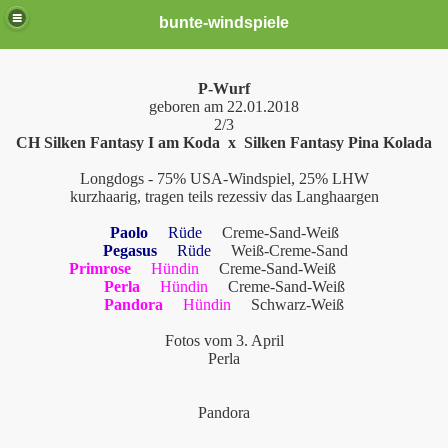
bunte-windspiele
P-Wurf
geboren am 22.01.2018
2/3
CH Silken Fantasy I am Koda x Silken Fantasy Pina Kolada
Longdogs - 75% USA-Windspiel, 25% LHW
kurzhaarig, tragen teils rezessiv das Langhaargen
Paolo
Rüde
Creme-Sand-Weiß
Pegasus
Rüde
Weiß-Creme-Sand
Primrose
Hündin
Creme-Sand-Weiß
er *neu*
Perla
Hündin
Creme-Sand-Weiß
Pandora
Hündin
Schwarz-Weiß
Fotos vom 3. April
Perla
Pandora