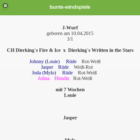
bunte-windspiele
J-Wurf
geboren am 10.04.2015
3/1
CH Dierking`s Fire & Ice x Dierking`s Written in the Stars
Johnny (Louie) Rüde
Rot-Weiß
Jasper Rüde
Weiß-Rot
Joda (Mylo) Rüde
Rot-Weiß
Jolina Hündin
Rot-Weiß
er *neu*
mit 7 Wochen
Louie
Jasper