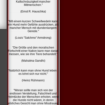
Kaltschnäuzigkeit mancher
Mitmenschen."
(Ernst R. Hauschka)
"Mit einem kurzen Schweifwedeln kann
ein Hund mehr Gefühle ausdrücken, als
mancher Mensch mit stundenlangem
Gerede."
(Louis "Satchmo" Armstrong)
"Die Größe und den moralischen
Fortschritt einer Nation kann man daran
messen, wie sie ihre Tiere behandelt."
(Mahatma Gandhi)
"Natürlich kann man ohne Hund leben -
es lohnt sich nur nicht."
(Heinz Rühmann)
"Woran sollte man sich von der
endlosen Verstellung, Falschheit und
Heimtücke der Menschen erholen, wenn
die Hunde nicht wären, in deren
ehrliches Gesicht man ohne Misstrauen