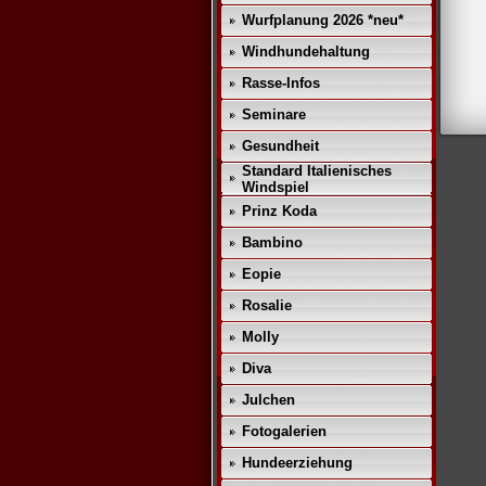
Wurfplanung 2026 *neu*
Windhundehaltung
Rasse-Infos
Seminare
Gesundheit
Standard Italienisches
Windspiel
Prinz Koda
Bambino
Eopie
Rosalie
Molly
Diva
Julchen
Fotogalerien
Hundeerziehung