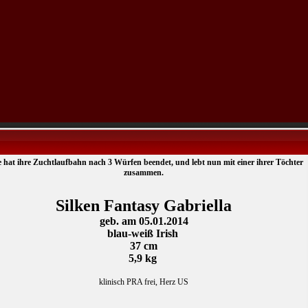
 hat ihre Zuchtlaufbahn nach 3 Würfen beendet, und lebt nun mit einer ihrer Töchter
zusammen.
Silken Fantasy Gabriella
geb. am 05.01.2014
blau-weiß Irish
37 cm
5,9 kg
klinisch PRA frei, Herz US