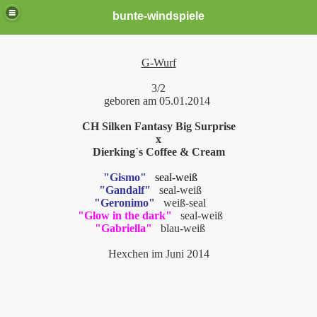
bunte-windspiele
G-Wurf
3/2
geboren am 05.01.2014
CH Silken Fantasy Big Surprise
x
Dierking`s Coffee & Cream
"Gismo"
seal-weiß
"Gandalf"
seal-weiß
er *neu*
"Geronimo"
weiß-seal
"Glow in the dark"
seal-weiß
"Gabriella"
blau-weiß
Hexchen im Juni 2014