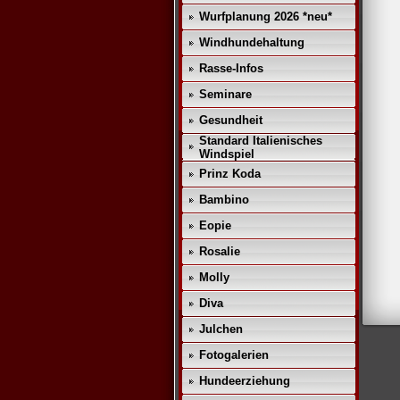
Wurfplanung 2026 *neu*
Windhundehaltung
Rasse-Infos
Seminare
Gesundheit
Standard Italienisches
Windspiel
Prinz Koda
Bambino
Eopie
Rosalie
Molly
Diva
Julchen
Fotogalerien
Hundeerziehung