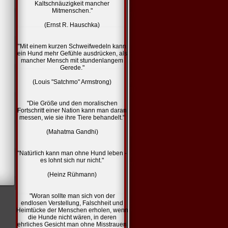
Kaltschnäuzigkeit mancher
Mitmenschen."
(Ernst R. Hauschka)
"Mit einem kurzen Schweifwedeln kann
ein Hund mehr Gefühle ausdrücken, als
mancher Mensch mit stundenlangem
Gerede."
(Louis "Satchmo" Armstrong)
"Die Größe und den moralischen
Fortschritt einer Nation kann man daran
messen, wie sie ihre Tiere behandelt."
(Mahatma Gandhi)
"Natürlich kann man ohne Hund leben -
es lohnt sich nur nicht."
(Heinz Rühmann)
"Woran sollte man sich von der
endlosen Verstellung, Falschheit und
Heimtücke der Menschen erholen, wenn
die Hunde nicht wären, in deren
ehrliches Gesicht man ohne Misstrauen